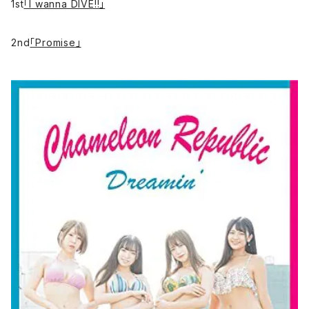
1st
「I wanna DIVE!!」
2nd
「Promise」